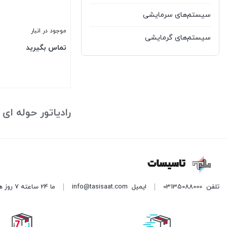
سیستم‌های سرمایشی
موجود در انبار
سیستم‌های گرمایشی
تماس بگیرید
بستن
رادیاتور حوله ای
تلفن
03135088000
ایمیل
info@tasisaat.com
ما 24 ساعته 7 روز هفته پاسخگوی شما هستیم. (برای ویرایش این متن به پیکربندی پوسته > تب برچسب‌ها مراجعه نمایید.)