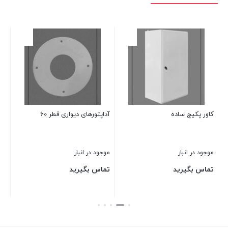
کاور پکیج ساده
آداپتورهای دیواری قطر 60
زانو90درجه
موجود در انبار
موجود در انبار
موج
تماس بگیرید
تماس بگیرید
تم
بستن
بستن
بست