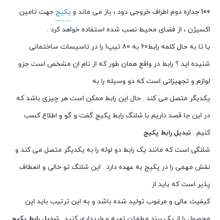
100
جداره دوم اطراف خروجی دود ، باز می ماند و
پکیج
جهت تامین
اکسیژن ، از فضای محیط نصب شده استفاده خواهد کرد .
یا تا به حال کلمه رابط60 به 80 تیپ1 را در تاسیسات ساختمانی
شنیده اید ؟ رابط در واقع همان طور که از نام ان مشخص است جزو
لوازم و تجهیزاتی است که دو وسیله را به
یکدیگر متصل می کند . حال این رابط ممکن است هر چیزی باشد که
در این جا قصد داریم با شلنگ رابط پکیج گفت و گو و اطلاع کسب
کنیم .
تبدیل
رابط پکیج
شلنگی است که مانند یک رابط دو لوله را به یکدیگر متصل می کند و
نقش مهمی را در پکیج به عهده دارد . این شلنگ تو خالی و انعطاف
پذیر است که باید از
کیفیت عالی و مرغوب تولید شده باشد و به این ترتیب باید این
محصول را از یک برند مطمئن تهیه و خریداری کنید .
تبدیل
رابط پکیج