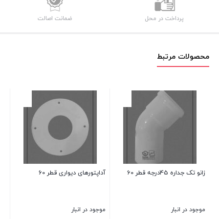
پرداخت در محل
ضمانت اصالت
محصولات مرتبط
مجمو
موج
تم
زانو تک جداره 45درجه قطر 60
آداپتورهای دیواری قطر 60
بست
موجود در انبار
موجود در انبار