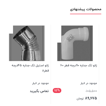
محصولات پیشنهادی
زانو تک جداره 90درجه قطر 60
زانو استیل تک جداره 45درجه
زانو 90د
قطر8
موجود در انبار
موجود در انبار
موج
15%
قیمت
105,500
تماس بگیرید
00
اصلی:
50
89,675
تومان
105,500 تومان
قیمت
قی