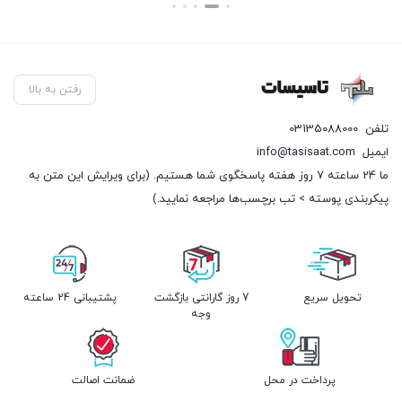
بستن
بستن
بست
بود.
فعلی:
فعل
89,675 تومان.
9,150
رفتن به بالا
تلفن
03135088000
ایمیل
info@tasisaat.com
ما 24 ساعته 7 روز هفته پاسخگوی شما هستیم. (برای ویرایش این متن به
پیکربندی پوسته > تب برچسب‌ها مراجعه نمایید.)
تحویل سریع
7 روز گارانتی بازگشت
پشتیبانی 24 ساعته
وجه
پرداخت در محل
ضمانت اصالت