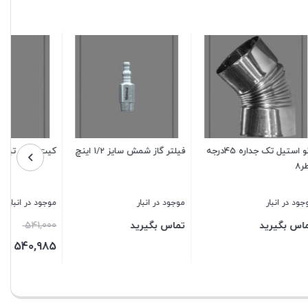
یپ 3
مجموعه آداپتور 60به80 (B2)
زانو تک جداره
آلومینیومی.مدلB1
ار
موجود در انبار
موجود در انبار
مت
تماس بگیرید
تماس بگیرید
لی:
تومان
541,000 تومان
بستن
بستن
د.