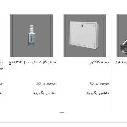
زانو استیل تک جداره 45درجه
فیلتر گاز شمش سایز 1/2 اینچ
کیت بامی ت
قطر8
موجود در انبار
موجود در انبار
موجود در انب
قی
تماس بگیرید
تماس بگیرید
541,000
اص
540,985
قیمت
بستن
بستن
بستن
بو
فعلی:
540,985 تومان.