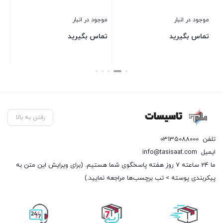
موجود در انبار
موجود در انبار
موج
تماس بگیرید
تماس بگیرید
00
50
قی
بستن
بستن
بست
فعل
9,150
رفتن به بالا
تلفن
03135088000
ایمیل
info@tasisaat.com
ما 24 ساعته 7 روز هفته پاسخگوی شما هستیم. (برای ویرایش این متن به
پیکربندی پوسته > تب برچسب‌ها مراجعه نمایید.)