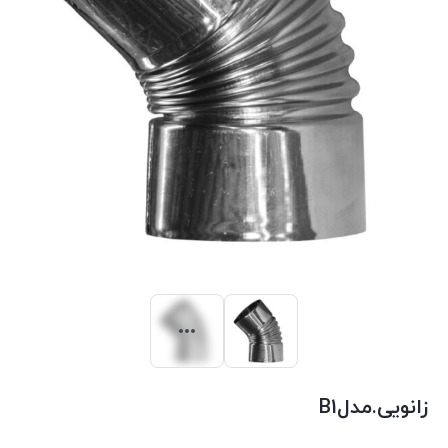
زانویی.مدلB1