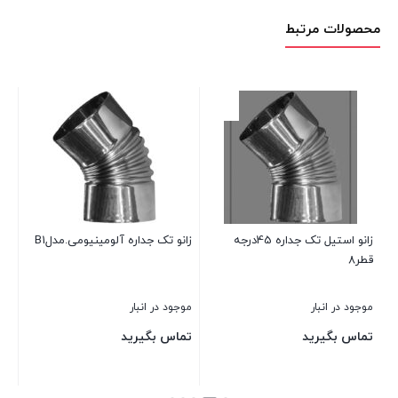
محصولات مرتبط
زانو
موج
تم
زانو استیل تک جداره 45درجه
زانو تک جداره آلومینیومی.مدلB1
قطر8
بست
موجود در انبار
موجود در انبار
تماس بگیرید
تماس بگیرید