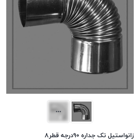
زانواستیل تک جداره 90درجه قطر8