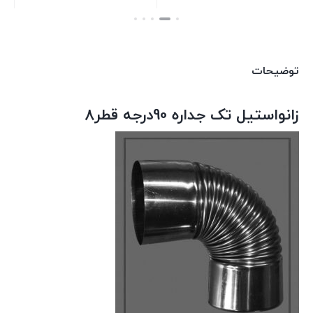
بستن
بستن
توضیحات
زانواستیل تک جداره 90درجه قطر8