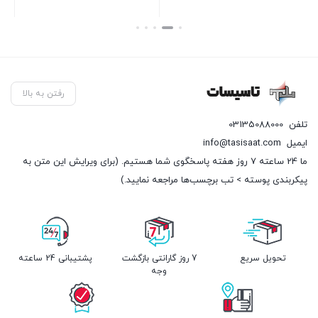
قی
بستن
بستن
بست
فعل
1,025
رفتن به بالا
تلفن
03135088000
ایمیل
info@tasisaat.com
ما 24 ساعته 7 روز هفته پاسخگوی شما هستیم. (برای ویرایش این متن به
پیکربندی پوسته > تب برچسب‌ها مراجعه نمایید.)
تحویل سریع
7 روز گارانتی بازگشت
پشتیبانی 24 ساعته
وجه