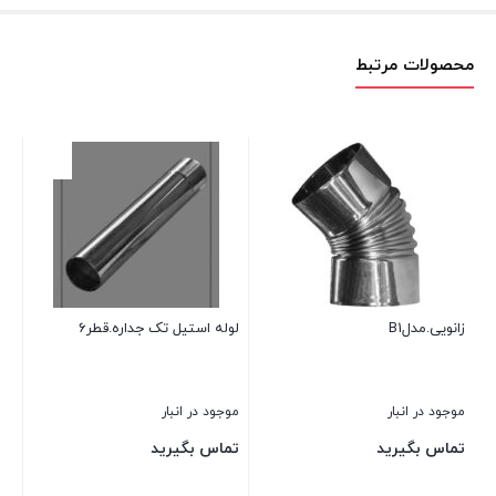
محصولات مرتبط
زانو
موج
تم
زانویی.مدلB1
لوله استیل تک جداره.قطر6
بست
موجود در انبار
موجود در انبار
تماس بگیرید
تماس بگیرید