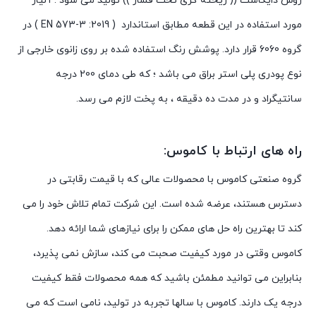
روش
دایکاست
((
ریخته
گری
تحت
فشار
))
تولید
می
شود
.
آلیاژ
مورد
استفاده
در
این
قطعه
مطابق
استاندارد
( EN 573-3 :
2019 )
در
گروه
6060
قرار
دارد
.
پوشش
رنگ
استفاده
شده
بر
روی
زانوی
خارجی
از
نوع
پودری
پلی
استر
براق
می
باشد
؛
که
طی
دمای
200
درجه
سانتیگراد
و
در
مدت
ده
دقیقه
،
به
پخت
لازم
می
رسد
.
راه های ارتباط با کاموس:
گروه صنعتی کاموس با محصولات عالی که با قیمت رقابتی در
دسترس هستند، عرضه شده است. این شرکت تمام تلاش خود را می
کند تا بهترین راه حل های ممکن را برای نیازهای شما ارائه دهد.
کاموس وقتی در مورد کیفیت صحبت می کند، سازش نمی پذیرد،
بنابراین می توانید مطمئن باشید که همه محصولات فقط کیفیت
درجه یک دارند. کاموس با سالها تجربه در تولید، نامی است که می