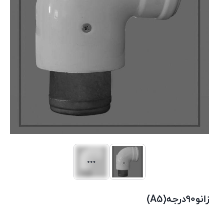
زانو90درجه(A5)