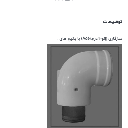
بستن
بستن
بود.
فعلی:
138,975 تومان.
توضیحات
سازگاری
زانو90درجه(A5)
با
پکیج
های
: