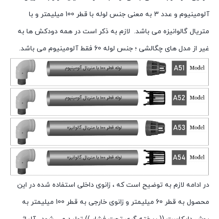
آلومینیوم و عدد 3 به معنی جنس لوله با قطر 100 میلیمتر و با
متریال گالوانیزه می باشد. لازم به ذکر است در همه دودکش ها به
غیر از مدل های چگالشی ؛ جنس لوله 60 فقط آلومینیوم می باشد.
در
ادامه
لازم
به
توضیح
است
که
،
زانوی
داخلی
استفاده
شده
در
این
محصول
به
قطر
60
میلیمتر
و
زانوی
خارجی
به
قطر
100
میلیمتر
به