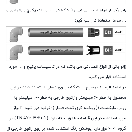
زانو یکی از انواع اتصالاتی می باشد که در تاسیسات پکیج و رادیاتور و
… مورد استفاده قرار می گیرد.
زانو یکی از انواع اتصالاتی می باشد که در تاسیسات پکیج و … مورد
استفاده قرار می گیرد.
در
ادامه
لازم
به
توضیح
است
که
،
زانوی
داخلی
استفاده
شده
در
این
محصول
به
قطر
60
میلیمتر
و
زانوی
خارجی
به
قطر
100
میلیمتر
به
روش
دایکاست
((
ریخته
گری
تحت
فشار
))
تولید
می
شود
.
آلیاژ
مورد
استفاده
در
این
قطعه
مطابق
استاندارد
( EN 573-3 :
2019 )
در
گروه
6060
قرار
دارد
.
پوشش
رنگ
استفاده
شده
بر
روی
زانوی
خارجی
از