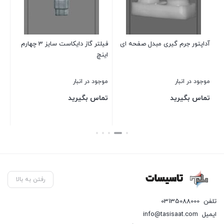
آداپتور جرم گیری مبدل صفحه ای
فیلتر گاز دایکاست سایز 3 چهارم
بست
اینچ
موجود در انبار
موجود در انبار
موج
تماس بگیرید
تماس بگیرید
00
00
قی
بستن
بستن
بست
فعل
8,700
رفتن به بالا
تلفن
03135088000
ایمیل
info@tasisaat.com