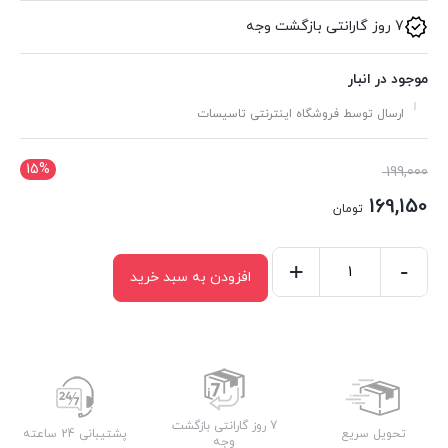
7 روز گارانتی بازگشت وجه
موجود در انبار
ارسال توسط فروشگاه اینترنتی تاسیسات
15%
قیمت
199,000
اصلی:
169,150
تومان
199,000 تومان
قیمت
بود.
فعلی:
-
+
افزودن به سبد خرید
زانو90درجه(B1)
169,150 تومان.
عدد
7 روز گارانتی بازگشت
تحویل سریع
پشتیبانی 24 ساعته
وجه