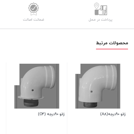
پرداخت در محل
ضمانت اصالت
محصولات مرتبط
زانو 90درجه (G2)
موجود 
,500
,675
زانو 90درجه(A8)
زانو 90درجه (C4)
قیم
بستن
فعلی: