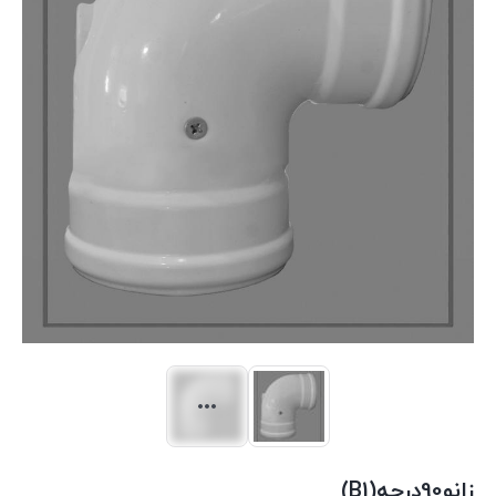
زانو90درجه(B1)