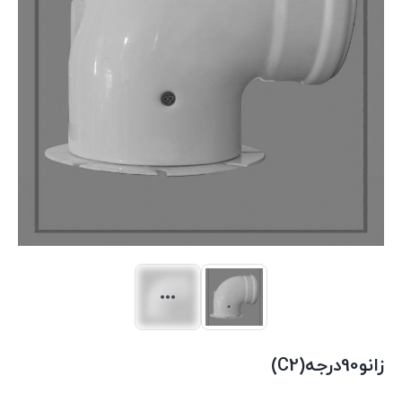
زانو90درجه(C2)