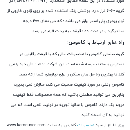
مورد
استفاده
در
این
قطعه
مطابق
استاندارد
( EN 573-3 :
2019 )
در
گروه
6060
قرار
دارد
.
پوشش
رنگ
استفاده
شده
بر
روی
زانوی
خارجی
از
نوع
پودری
پلی
استر
براق
می
باشد
؛
که
طی
دمای
200
درجه
سانتیگراد
و
در
مدت
ده
دقیقه
،
به
پخت
لازم
می
رسد
.
راه های ارتباط با کاموس:
گروه صنعتی کاموس با محصولات عالی که با قیمت رقابتی در
دسترس هستند، عرضه شده است. این شرکت تمام تلاش خود را می
کند تا بهترین راه حل های ممکن را برای نیازهای شما ارائه دهد.
کاموس وقتی در مورد کیفیت صحبت می کند، سازش نمی پذیرد،
بنابراین می توانید مطمئن باشید که همه محصولات فقط کیفیت
درجه یک دارند. کاموس با سالها تجربه در تولید، نامی است که می
توانید به آن اعتماد کنید.
برای اطلاع از سبد
محصولات
کاموس به سایت www.kamousco.com