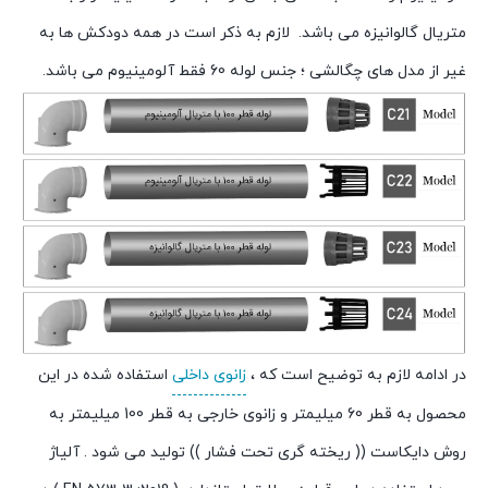
متریال گالوانیزه می باشد. لازم به ذکر است در همه دودکش ها به
غیر از مدل های چگالشی ؛ جنس لوله 60 فقط آلومینیوم می باشد.
در
ادامه
لازم
به
توضیح
است
که
،
زانوی
داخلی
استفاده
شده
در
این
محصول
به
قطر
60
میلیمتر
و
زانوی
خارجی
به
قطر
100
میلیمتر
به
روش
دایکاست
((
ریخته
گری
تحت
فشار
))
تولید
می
شود
.
آلیاژ