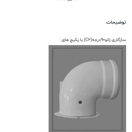
بستن
بستن
بود.
فعلی:
169,150 تومان.
توضیحات
سازگاری
زانو90درجه(C2)
با
پکیج
های
: