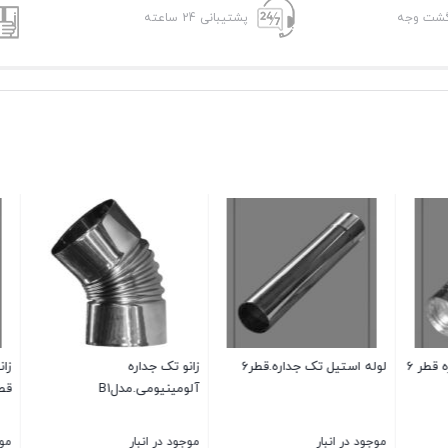
پشتیبانی 24 ساعته
ل تک جداره.قطر6
زانو تک جداره
ز
آلومینیومی.مدلB1
قطر8
نبار
موجود در انبار
موجود در انبار