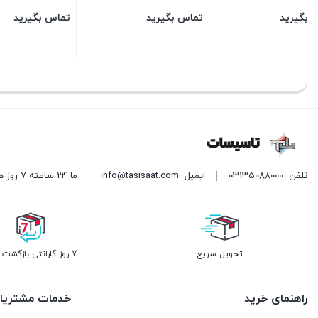
تماس بگیرید
تماس بگیرید
66,500
6,525
قیمت
بستن
بستن
بستن
فعلی:
56,525 تومان.
تلفن
03135088000
ایمیل
info@tasisaat.com
ما 24 ساعته 7 روز هفته پاسخگوی شما هستیم. (برای ویرایش این متن به پیکربندی پوسته > تب برچسب‌ها مراجعه نمایید.)
تحویل سریع
7 روز گارانتی بازگشت وجه
راهنمای خرید
خدمات مشتریا