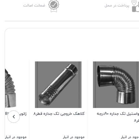
پرداخت در محل
ضمانت اصالت
انواستیل تک جداره 90درجه
کلاهک خروجی تک جداره قطر8
زانویی.مدلB1
موجود در انبار
موجود در انبار