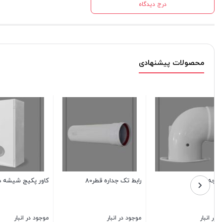
درج دیدگاه
محصولات پیشنهادی
کاور پکیج شیشه دار
زانو تک جداره
تبدیل60به80 تیپ2
آلومینیومی.مدلB1
موجود در انبار
موجود در انبار
موجود در 