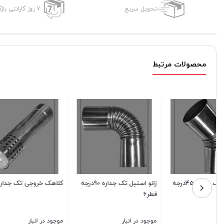
تحویل سریع
7 روز گارانتی بازگشت وجه
محصولات مرتبط
زانو استیل تک جداره 90درجه
کلاهک خروجی تک جداره قطر 6
لوله استی
قطر6
موجود در انبار
موجود در انبار
موجود در ا