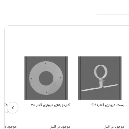
6
زانو دودکش 90 درجه دو جداره
ترمینال خروجی
کاموس
موجود در انبار
موجود در انبار