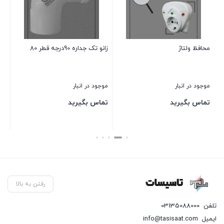
محافظ ولتاژ
زانو تک جداره 90درجه قطر 80
زانو 90در
موجود در انبار
موجود در انبار
موج
تماس بگیرید
تماس بگیرید
تم
بستن
بستن
بست
رفتن به بالا
تلفن
03135088000
ایمیل
info@tasisaat.com