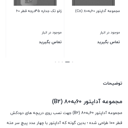
50
مجموعه آداپتور 60به80 (C8)
زانو تک جداره 45درجه قطر 60
قی
بست
فعل
9,350
موجود در انبار
موجود در انبار
تماس بگیرید
تماس بگیرید
بستن
بستن
توضیحات
مجموعه آداپتور 60به80 (B2)
مجموعه آداپتور 60به80 (B2) جهت نصب روی دریچه های دودکش
قطر ۱۰۰ طراحی شده ؛ بدین گونه که آداپتور با چهار عدد پیچ سر مته