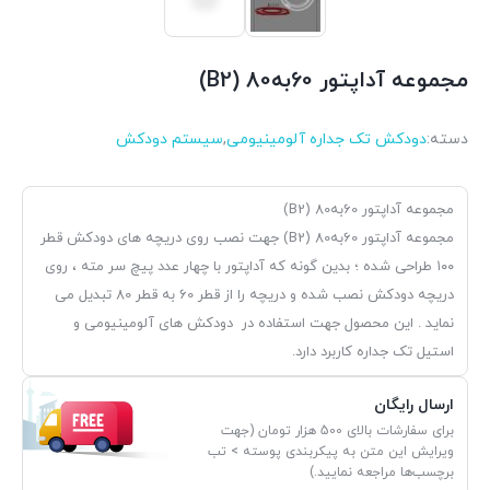
مجموعه آداپتور 60به80 (B2)
دسته:
دودکش تک جداره آلومینیومی
,
سیستم دودکش
مجموعه آداپتور 60به80 (B2)
مجموعه آداپتور 60به80 (B2) جهت نصب روی دریچه های دودکش قطر
۱۰۰ طراحی شده ؛ بدین گونه که آداپتور با چهار عدد پیچ سر مته ، روی
دریچه دودکش نصب شده و دریچه را از قطر 60 به قطر 80 تبدیل می
نماید . این محصول جهت استفاده در دودکش های آلومینیومی و
استیل تک جداره کاربرد دارد.
ارسال رایگان
برای سفارشات بالای 500 هزار تومان (جهت
ویرایش این متن به پیکربندی پوسته > تب
برچسب‌ها مراجعه نمایید.)