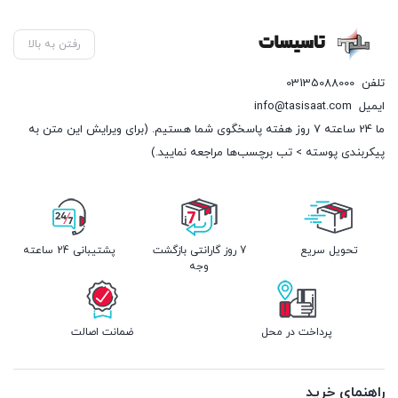
31,025 تومان.
9,550
رفتن به بالا
تلفن
03135088000
ایمیل
info@tasisaat.com
ما 24 ساعته 7 روز هفته پاسخگوی شما هستیم. (برای ویرایش این متن به
پیکربندی پوسته > تب برچسب‌ها مراجعه نمایید.)
تحویل سریع
7 روز گارانتی بازگشت
پشتیبانی 24 ساعته
وجه
پرداخت در محل
ضمانت اصالت
راهنمای خرید