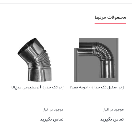
محصولات مرتبط
قطر
موج
تم
زانو استیل تک جداره 90درجه قطر6
زانو تک جداره آلومینیومی.مدلB1
بست
موجود در انبار
موجود در انبار
تماس بگیرید
تماس بگیرید