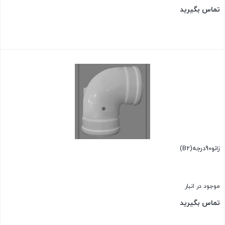
تماس بگیرید
بستن
زانو90درجه(B2)
موجود در انبار
تماس بگیرید