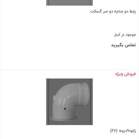
رابط دو جداره دو سر گسکت
موجود در انبار
تماس بگیرید
فروش ویژه
بستن
زانو90درجه (F2)